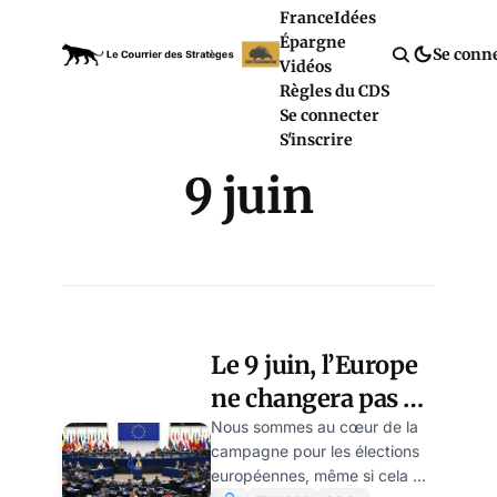
France
Idées
Épargne
Se conn
Vidéos
Règles du CDS
Se connecter
S'inscrire
9 juin
Le 9 juin, l’Europe
ne changera pas de
couleur politique,
Nous sommes au cœur de la
campagne pour les élections
par Yves-Marie
européennes, même si cela ne