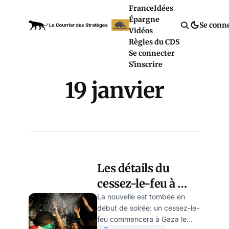
France
Idées
Épargne
Se conn
Vidéos
Règles du CDS
Se connecter
S'inscrire
19 janvier
Les détails du
cessez-le-feu à
Gaza: Donald
La nouvelle est tombée en
début de soirée: un cessez-le-
Trump a fait plier
feu commencera à Gaza le