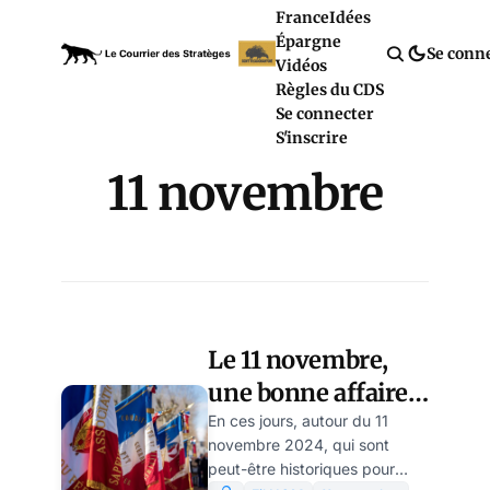
France
Idées
Épargne
Se conn
Vidéos
Règles du CDS
Se connecter
S'inscrire
11 novembre
Le 11 novembre,
une bonne affaire
américaine, par
En ces jours, autour du 11
novembre 2024, qui sont
Yves-Marie
peut-être historiques pour