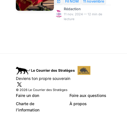
Adeline
l’Amérique (tout dépendra de
Fil NOM
11 novembre
ce que M. Trump fera de sa
Rédaction
victoire), il n’est pas inutile de
11 nov. 2024 — 12 min de
lecture
rappeler cette amère vérité :
ce sont les Américains qui ont
cueilli les fruits de l’Armistice…
Deviens ton propre souverain
© 2026 Le Courrier des Stratèges
Faire un don
Foire aux questions
Charte de
À propos
l’information