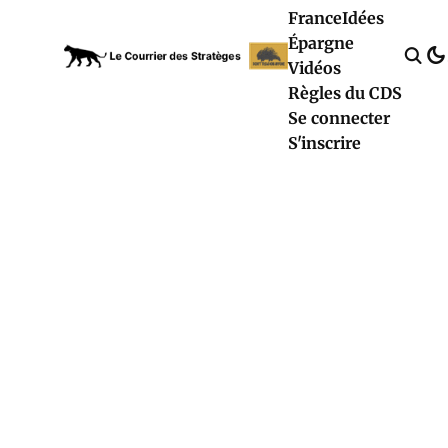
France
Idées
Épargne
Vidéos
Règles du CDS
Se connecter
S'inscrire