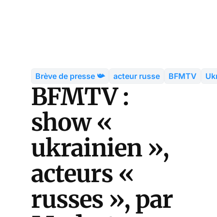
Brève de presse 📯
acteur russe
BFMTV
Uk
BFMTV :
show «
ukrainien »,
acteurs «
russes », par