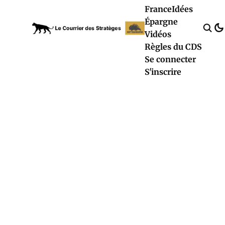
France
Idées
Épargne
Vidéos
Règles du CDS
Se connecter
S'inscrire