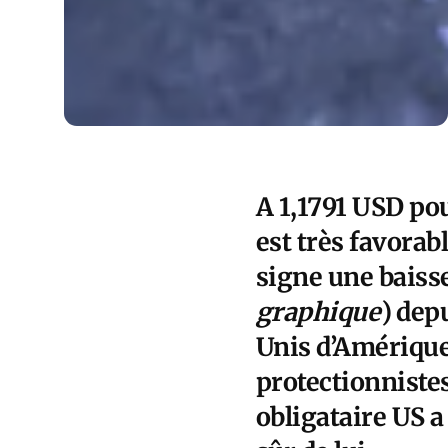
A 1,1791 USD pour
est très favorabl
signe
une baiss
graphique
) dep
Unis d’Amérique 
protectionniste
obligataire US 