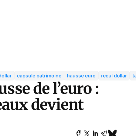
ollar
capsule patrimoine
hausse euro
recul dollar
t
usse de l’euro :
seaux devient