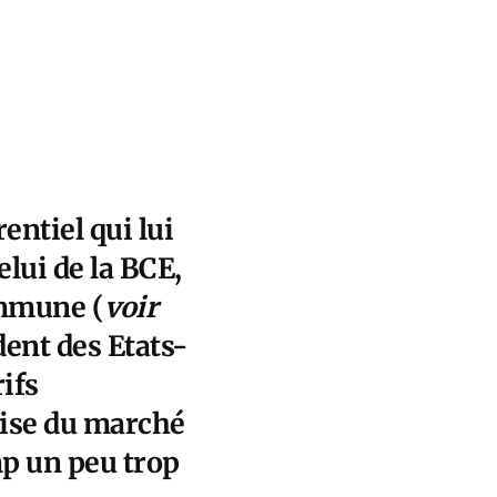
entiel qui lui
elui de la BCE,
ommune (
voir
ent des Etats-
rifs
aise du marché
mp un peu trop