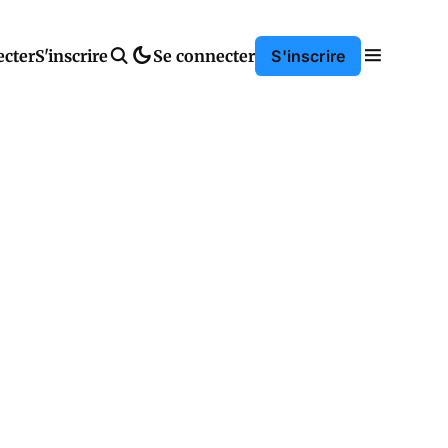
ecter
S'inscrire
Se connecter
S'inscrire