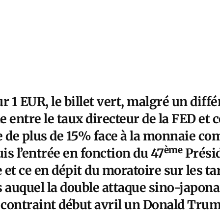
 1 EUR, le billet vert, malgré un différ
e entre le taux directeur de la FED et c
e de plus de 15%
face à la monnaie c
ème
uis l’entrée en fonction du 47
Présid
et ce en dépit du moratoire sur les ta
s auquel la double attaque sino-japon
a contraint début avril un Donald Tru