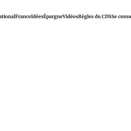
ational
France
Idées
Épargne
Vidéos
Règles du CDS
Se conn