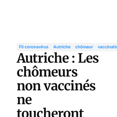
Fil coronavirus
Autriche
chômeur
vaccinati
Autriche : Les
chômeurs
non vaccinés
ne
toucheront