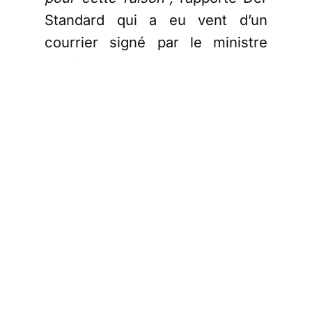
Standard qui a eu vent d’un
courrier signé par le ministre
Martin Kocher
.
Le Pôle emploi
autrichien renie
ses
engagements
Depuis la sortie des vaccins
anti-covid, la vaccination est
désormais monnaie courante
dans un certain nombre
d’entreprises basées en Autriche