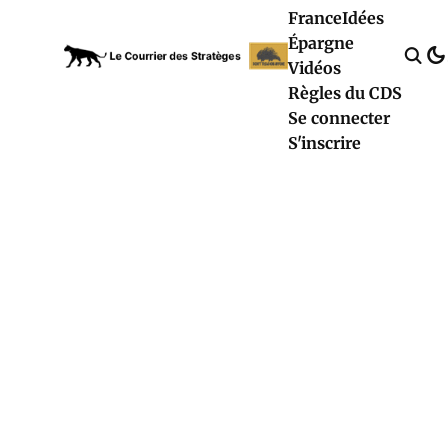
France
Idées
Épargne
Vidéos
Règles du CDS
Se connecter
S'inscrire