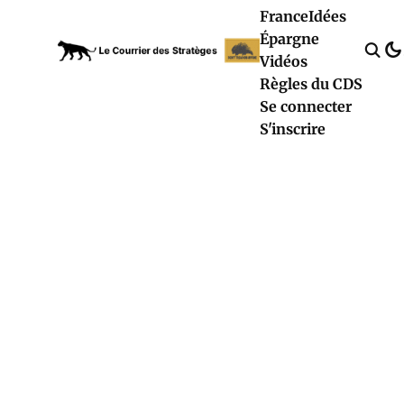
France
Idées
Épargne
Vidéos
Règles du CDS
Se connecter
S'inscrire