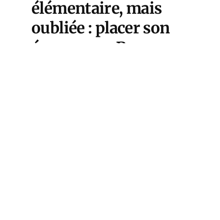
élémentaire, mais
oubliée : placer son
épargne en Bourse
n’est pas parier sur
des lignes de code,
mais posséder
réellement des
entreprises.
C’est ici qu’intervient la méthode