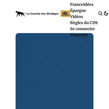
France
Idées
Épargne
Vidéos
Règles du CDS
Se connecter
S'inscrire