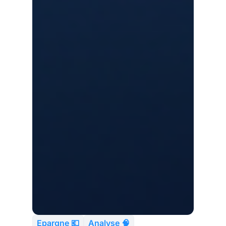
Epargne 💶
Analyse 🧠