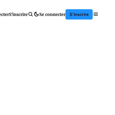
ecter
S'inscrire
Se connecter
S'inscrire