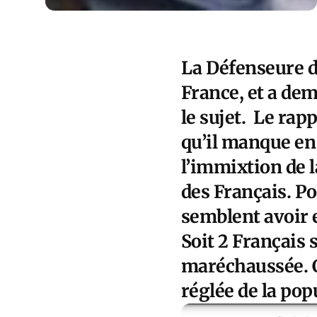
La Défenseure de
France, et a de
le sujet. Le rap
qu’il manque en 
l’immixtion de l
des Français. Po
semblent avoir e
Soit 2 Français 
maréchaussée. C
réglée de la popu