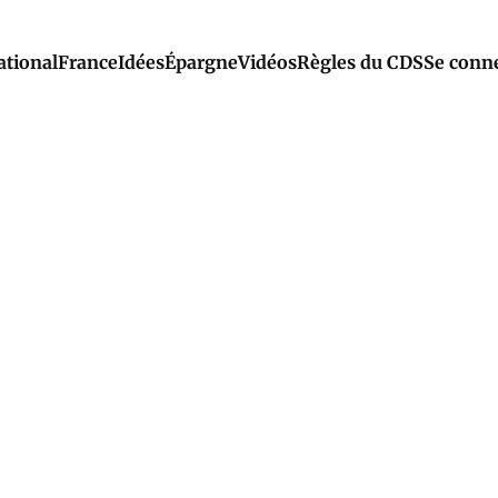
ational
France
Idées
Épargne
Vidéos
Règles du CDS
Se conn