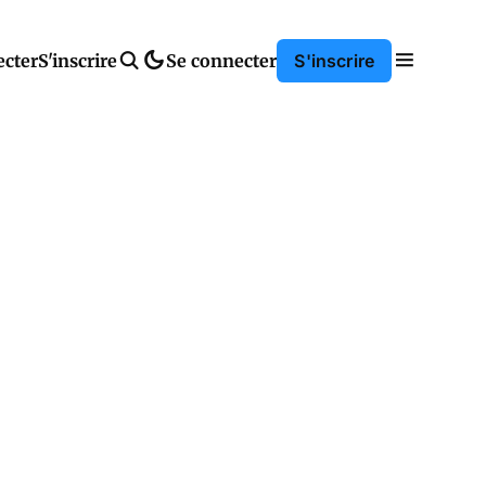
ecter
S'inscrire
Se connecter
S'inscrire