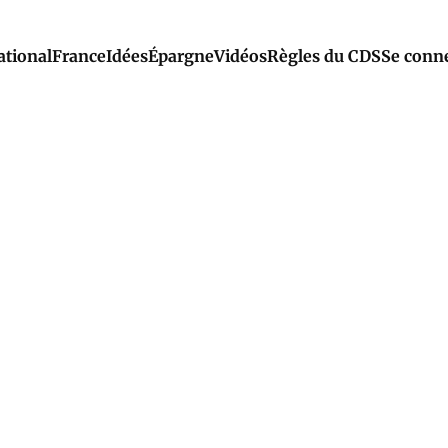
ational
France
Idées
Épargne
Vidéos
Règles du CDS
Se conn