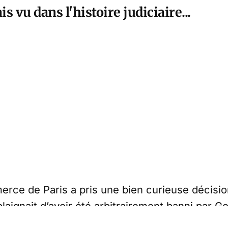
s vu dans l'histoire judiciaire...
erce de Paris a pris une bien curieuse décisio
plaignait d’avoir été arbitrairement banni par G
bunal a condamné le plaignant aux dépens reco