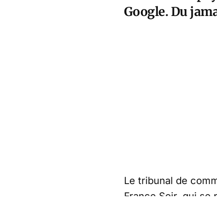
Google. Du jamai
Le tribunal de comm
France Soir, qui se 
France Soir, le tri