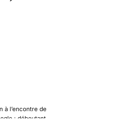
n à l’encontre de
oogle : déboutant
rds de 70.000€. Du