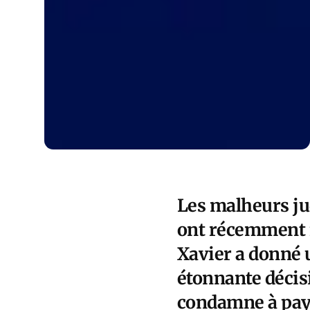
Les malheurs jud
ont récemment f
Xavier a donné 
étonnante décisio
condamne à paye