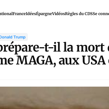
ational
France
Idées
Épargne
Vidéos
Règles du CDS
Se conn
Donald Trump
épare-t-il la mort
me MAGA, aux USA 