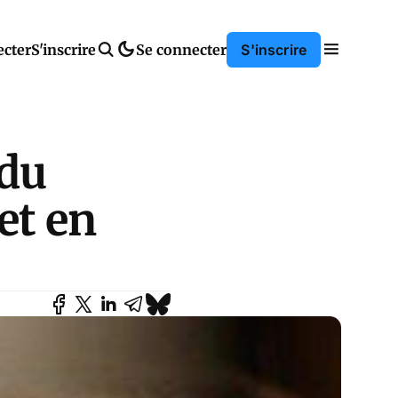
ecter
S'inscrire
Se connecter
S'inscrire
 du
et en