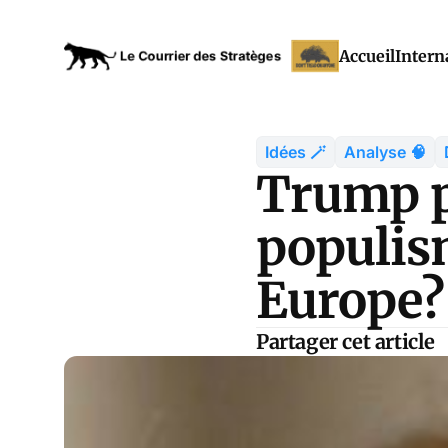
Accueil
Intern
Idées 🪄
Analyse 🧠
Trump pr
populis
Europe?
Partager cet article