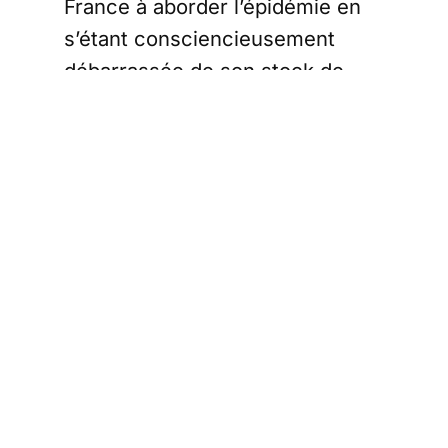
France à aborder l’épidémie en
s’étant consciencieusement
débarrassée de son stock de
masques existants.
Aucune sanction administrative
n’a été prise, et le directeur
général de la santé qui a
ordonné la destruction des
masses sans reconstitution
diligente des stocks est toujours
en poste. On pouvait néanmoins
imaginer que l’alerte avait été
suffisamment sérieuse pour
éviter une nouvelle torpeur