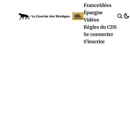
France
Idées
Épargne
Vidéos
Règles du CDS
Se connecter
S'inscrire