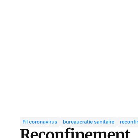
Fil coronavirus
bureaucratie sanitaire
reconf
Reconfinement