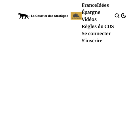
France
Idées
Épargne
Vidéos
Règles du CDS
Se connecter
S'inscrire