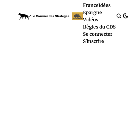
France
Idées
Épargne
Vidéos
Règles du CDS
Se connecter
S'inscrire