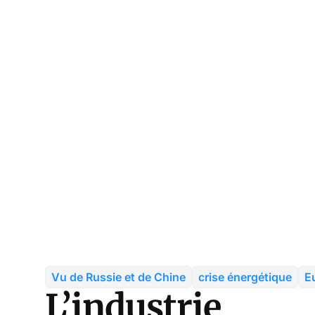
Vu de Russie et de Chine
crise énergétique
E
L’industrie