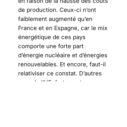
en raison de la hausse des coûts
de production. Ceux-ci n’ont
faiblement augmenté qu’en
France et en Espagne, car le mix
énergétique de ces pays
comporte une forte part
d’énergie nucléaire et d’énergies
renouvelables. Et encore, faut-il
relativiser ce constat. D’autres
pays de l’UE, fortement
dépendants du pétrole et du gaz
russes, tels que la Pologne et
l’Allemagne, ont subi de plus
grandes contraintes en raison