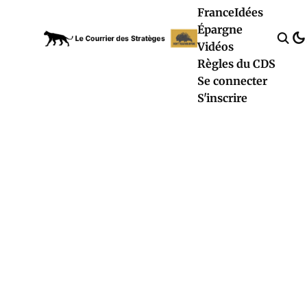
France
Idées
Épargne
Vidéos
Règles du CDS
Se connecter
S'inscrire