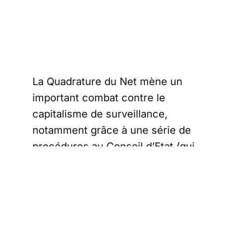
La Quadrature du Net mène un
important combat contre le
capitalisme de surveillance,
notamment grâce à une série de
procédures au Conseil d’Etat (qui
n’aboutissent pas toutes, il faut
le reconnaître) destinées à faire
annuler des règlements
liberticides.