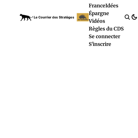
France
Idées
Épargne
Vidéos
Règles du CDS
Se connecter
S'inscrire