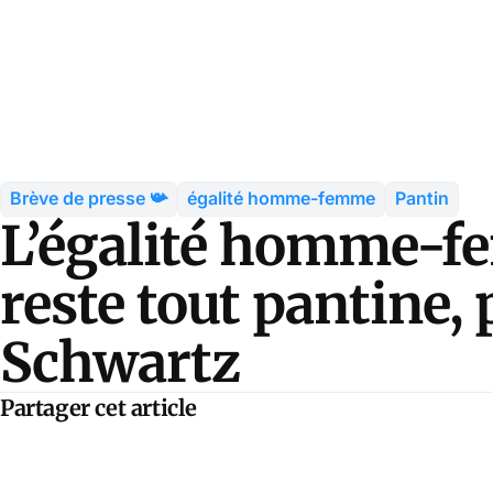
Brève de presse 📯
égalité homme-femme
Pantin
L’égalité homme-f
reste tout pantine,
Schwartz
Partager cet article