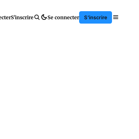
ecter
S'inscrire
Se connecter
S'inscrire