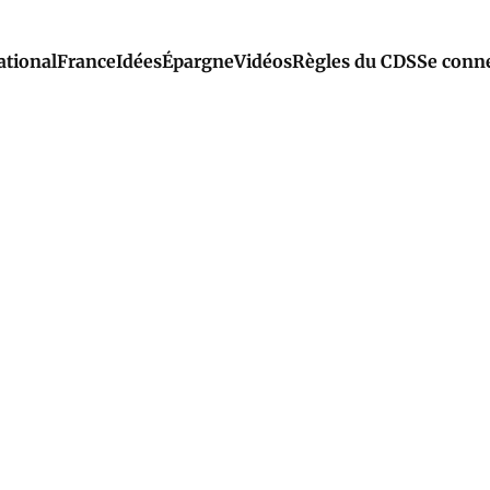
ational
France
Idées
Épargne
Vidéos
Règles du CDS
Se conn