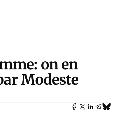
emme: on en
 par Modeste