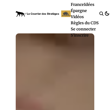
France
Idées
Épargne
Vidéos
Règles du CDS
Se connecter
S'inscrire