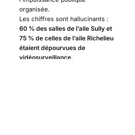
organisée.
Les chiffres sont hallucinants :
60 % des salles de l’aile Sully et
75 % de celles de l’aile Richelieu
étaient dépourvues de
vidéosurveillance.
Ce n'est pas une surprise, c'est
une faute systémique. Depuis
des années, les alertes sont
ignorées. La
Cour des Comptes
savait
. Les syndicats savaient.
Elise Muller, de SUD-Culture, le
rappelait crûment sur
France 24
le 20 octobre :
"Les personnels