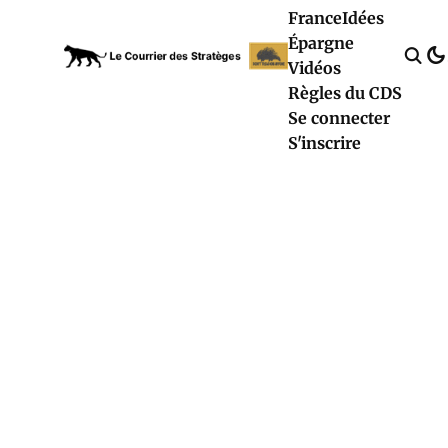
France
Idées
Épargne
Vidéos
Règles du CDS
Se connecter
S'inscrire