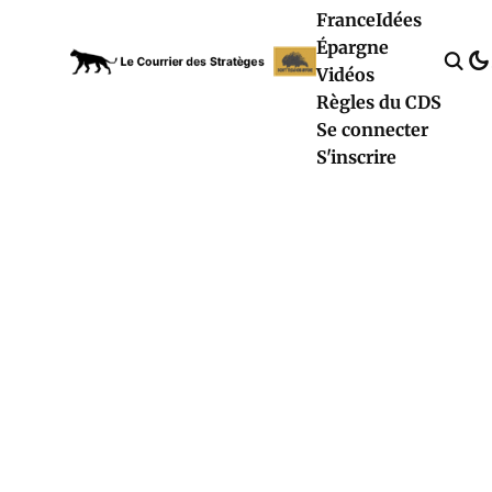
France
Idées
Épargne
Vidéos
Règles du CDS
Se connecter
S'inscrire