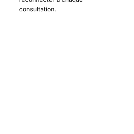
consultation.
Vérifiez bien ce point, en
particulier sur votre smartphone.
Je suis adhérent
à Rester libre ! et
je ne peux me
connecter aux
articles
L’adhésion à l’association Rester
libre ! est indépendante de
l’abonnement au Courrier des