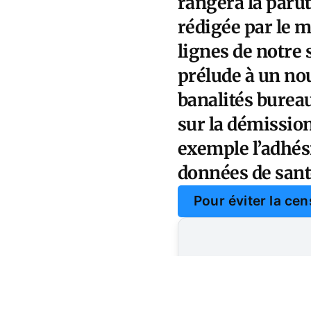
rangera la parut
rédigée par le m
lignes de notre
prélude à un nou
banalités burea
sur la démission
exemple l’adhési
données de santé
Pour éviter la ce