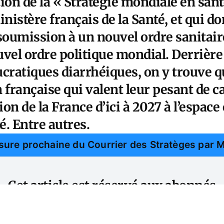
ion de la « Stratégie mondiale en san
inistère français de la Santé, et qui d
 soumission à un nouvel ordre sanitai
vel ordre politique mondial. Derrière
ucratiques diarrhéiques, on y trouve q
 française qui valent leur pesant de c
on de la France d’ici à 2027 à l’espac
. Entre autres.
nsure prochaine du Courrier des Stratèges par 
Cet article est réservé aux abonnés
S'abonner