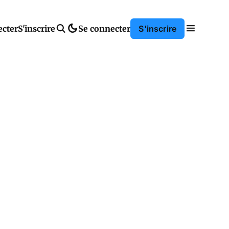
ecter
S'inscrire
Se connecter
S'inscrire