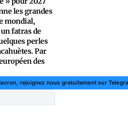
té » pour 2027
onne les grandes
re mondial,
 un fatras de
uelques perles
acahuètes. Par
e européen des
Macron, rejoignez nous gratuitement sur Telegr