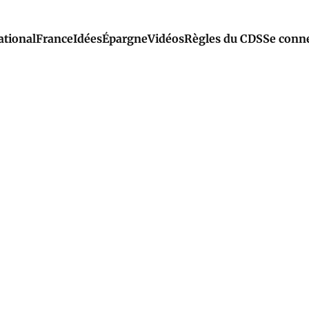
ational
France
Idées
Épargne
Vidéos
Règles du CDS
Se conn