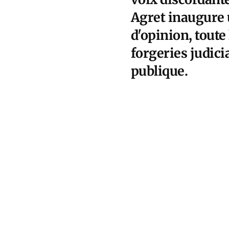
Agret inaugure u
d'opinion, toute
forgeries judici
publique.