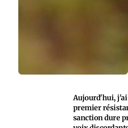
Aujourd'hui, j'a
premier résistan
sanction dure pr
voix discordante