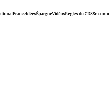
ational
France
Idées
Épargne
Vidéos
Règles du CDS
Se conn