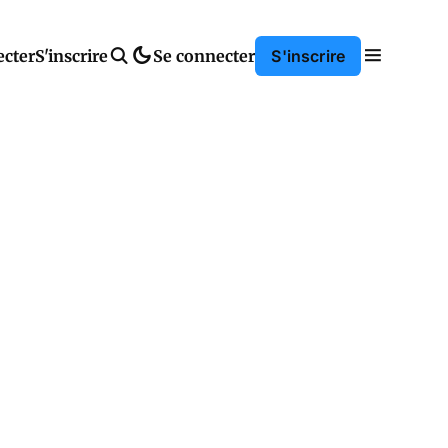
ecter
S'inscrire
Se connecter
S'inscrire