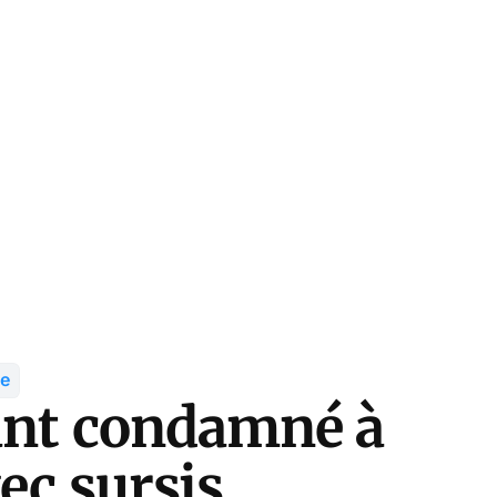
ce
tant condamné à
ec sursis