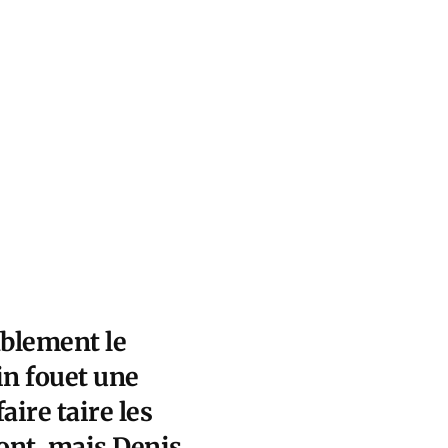
ablement le
in fouet une
ire taire les
ront, mais Denis