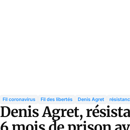
Fil coronavirus
Fil des libertés
Denis Agret
résistan
Denis Agret, résis
6 mois de prison av