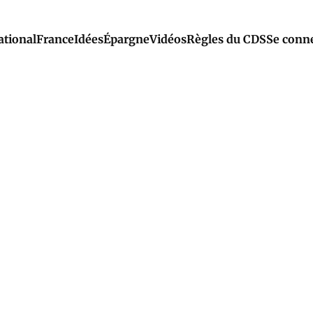
ational
France
Idées
Épargne
Vidéos
Règles du CDS
Se conn