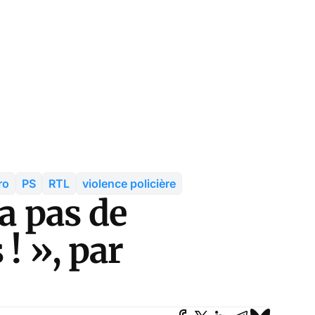
ro
PS
RTL
violence policière
 a pas de
 ! », par