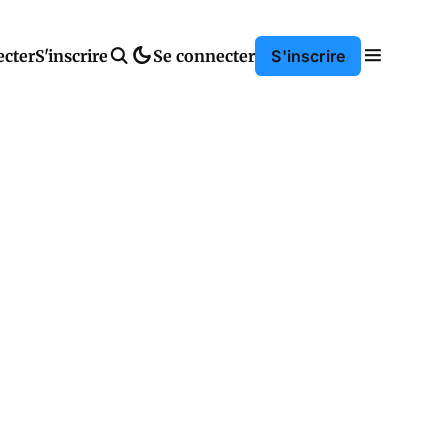
ecter
S'inscrire
Se connecter
S'inscrire