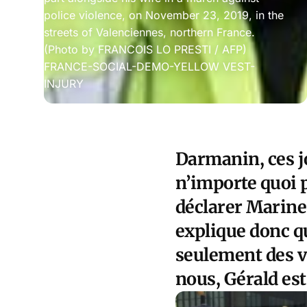
police violence, on November 23, 2019, in the
streets of Valenciennes, northern France.
(Photo by FRANCOIS LO PRESTI / AFP)
FRANCE-SOCIAL-DEMO-YELLOW VEST-
INJURY
Darmanin, ces jo
n’importe quoi po
déclarer Marine 
explique donc qu
seulement des v
nous, Gérald est