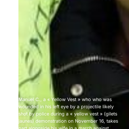
Manuel C., a « Yellow Vest » who who was
wounded in his left eye by a projectile likely
shot by police during a « yellow vest » (gilets
jaunes) demonstration on November 16, takes
part alongside his wife in a march against