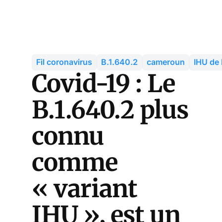
Fil coronavirus
B.1.640.2
cameroun
IHU de 
Covid-19 : Le
B.1.640.2 plus
connu
comme
« variant
IHU », est un