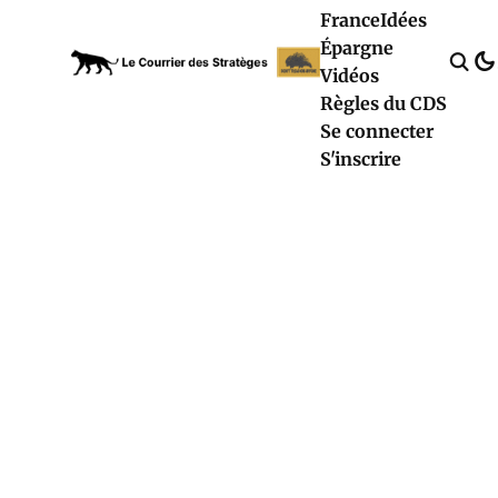
France
Idées
Épargne
Vidéos
Règles du CDS
Se connecter
S'inscrire