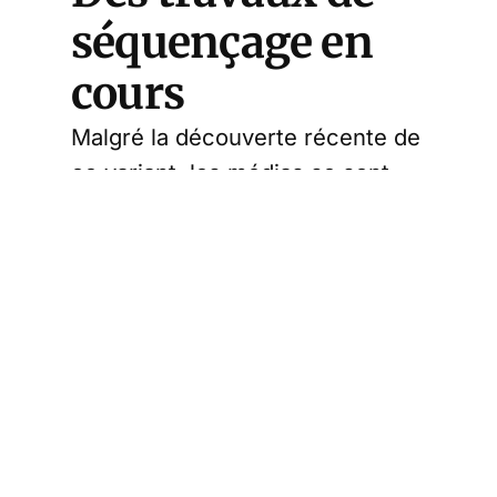
séquençage en
cours
Malgré la découverte récente de
ce variant, les médias se sont
empressés de parler du
B.1.640.2
détecté au sud de la
France par l’Institut hospitalo-
universitaire (
IHU
) de Marseille,
chez un individu revenu du
Cameroun.
Les chercheurs de l’IHU ont déjà
publié un article sur
medRxiv
,
qui attend sa revue par les