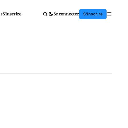
er
S'inscrire
Se connecter
S'inscrire