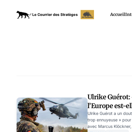
Accueil
Int
Ulrike Guérot: 
l’Europe est-e
ennuyeuse? (pa
Ulrike Guérot a un dout
trop ennuyeuse » pour 
Klickner
avec Marcus Klöckner, 