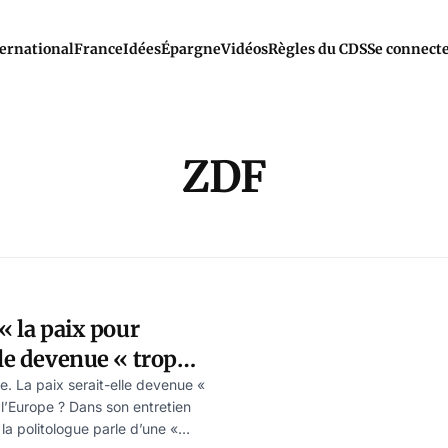
ernational
France
Idées
Épargne
Vidéos
Règles du CDS
Se connect
ZDF
« la paix pour
lle devenue « trop
rtie 1) , par Marcus
e. La paix serait-elle devenue «
l’Europe ? Dans son entretien
la politologue parle d’une «