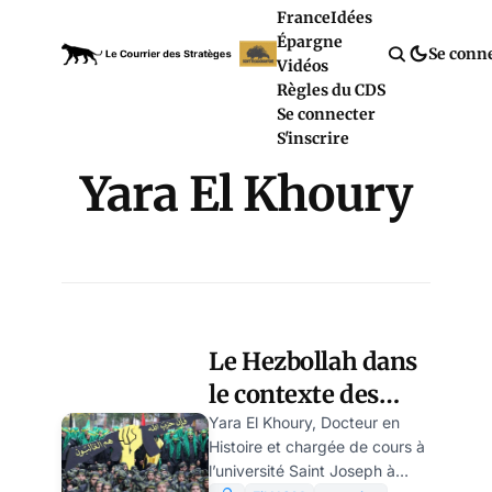
France
Idées
Épargne
Se conn
Vidéos
Règles du CDS
Se connecter
S'inscrire
Yara El Khoury
Le Hezbollah dans
le contexte des
attaques du
Yara El Khoury, Docteur en
Histoire et chargée de cours à
Hamas, par Anne-
l’université Saint Joseph à