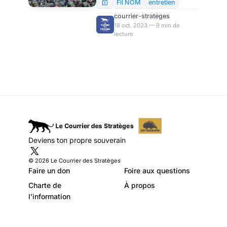
Lucie Chaigne-
Beyrouth, revient dans cet
Fil NOM
entretien
entretien sur les réactions du
Oudin
courrier-strateges
Hezbollah aux attaques du 7
18 oct. 2023 — 9 min de
lecture
octobre, sur les relations que
le Hezbollah et le Hamas
entretiennent, et sur les
raisons de l’attentisme actuel
du Hezbollah.
Deviens ton propre souverain
© 2026 Le Courrier des Stratèges
Faire un don
Foire aux questions
Charte de
À propos
l’information