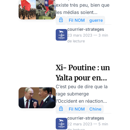
existe très peu, bien que
Poutine ? par
les médias soient
Alexandre N
encombrés d’experts
Fil NOM
guerre
autoproclamés – Andreï
courrier-strateges
Martyanov explique
23 mars 2023 — 3 min
magistralement la
de lecture
réflexion stratégique de
la Chine, qui rend son
alliance avec la Russie
Xi- Poutine : un
absolument vitale.
Yalta pour en
finir avec
C’est peu de dire que la
rage submerge
l’hegemon fou,
l’Occident en réaction
par Alexandre
aux entretiens Xi –
Fil NOM
Chine
Poutine, aggravée par de
N
courrier-strateges
récents déboires qui en
22 mars 2023 — 5 min
préjugent bien d’autres :
de lecture