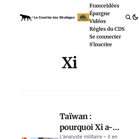
France
Idées
Épargne
Vidéos
Règles du CDS
Se connecter
S'inscrire
Xi
Taïwan :
pourquoi Xi a-t-
il besoin de
L’analyste militaire – il en