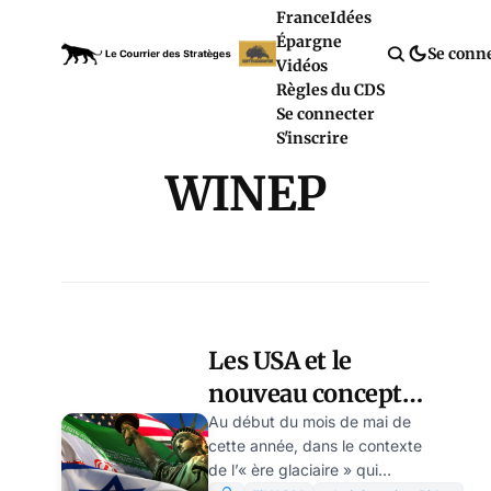
France
Idées
Épargne
Se conn
Vidéos
Règles du CDS
Se connecter
S'inscrire
WINEP
Les USA et le
nouveau concept
de « i2u2 » pour
Au début du mois de mai de
cette année, dans le contexte
l’Inde et le Moyen-
de l’« ère glaciaire » qui