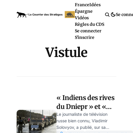
France
Idées
Épargne
Se conn
Vidéos
Règles du CDS
Se connecter
S'inscrire
Vistule
« Indiens des rives
du Dniepr » et «
Indiens de la
Le journaliste de télévision
russe bien connu, Vladimir
Vistule », par
Solovyov, a publié, sur sa