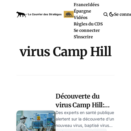
France
Idées
Épargne
Se conn
Vidéos
Règles du CDS
Se connecter
S'inscrire
virus Camp Hill
Découverte du
virus Camp Hill:
une menace
Des experts en santé publique
alertent sur la découverte d’un
pandémique ou
nouveau virus, baptisé virus