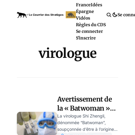
France
Idées
Épargne
Se conn
Vidéos
Règles du CDS
Se connecter
S'inscrire
virologue
Avertissement de
la « Batwoman »
chinoise sur une
La virologue Shi Zhengli,
dénommée “Batwoman”,
« très probable »
soupçonnée d’être à l’origine