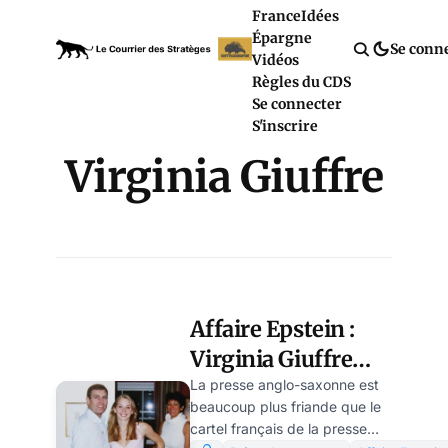
France
Idées
Épargne
Se conn
Vidéos
Règles du CDS
Se connecter
S'inscrire
Virginia Giuffre
Affaire Epstein :
Virginia Giuffre
aurait touché
La presse anglo-saxonne est
beaucoup plus friande que le
15.000$ pour une
cartel français de la presse