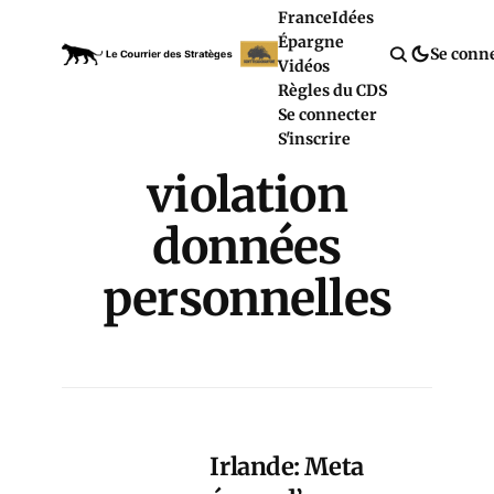
France
Idées
Épargne
Se conn
Vidéos
Règles du CDS
Se connecter
S'inscrire
violation
données
personnelles
Irlande: Meta