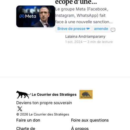
écope d’une
amende de 91
Le groupe Meta (Facebook,
Instagram, WhatsApp) fait
millions d’euros
face à une nouvelle sanction.
pour violation de
L’entreprise a été condamnée
Brève de presse 📯
amende
par la Data Protection
données
Lalaina Andriamparany
Commission (DPC) irlandaise à
1 oct. 2024 — 3 min de lecture
payer une amende de 91
millions euros (101 millions de
dollars) pour avoir stocké des
centaines de millions de mots
de passe d’utilisateurs en
texte clair. Cette pratique,
contraire aux règles
fondamentales de la
cybersécurité, a mis en
Deviens ton propre souverain
danger la confidentialité des
données de ses utilisateurs. Si
© 2026 Le Courrier des Stratèges
cette sanction parait
Faire un don
Foire aux questions
importante sur
Charte de
À propos