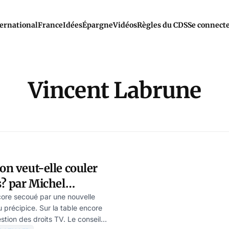
ernational
France
Idées
Épargne
Vidéos
Règles du CDS
Se connect
Vincent Labrune
ion veut-elle couler
s? par Michel
ncore secoué par une nouvelle
 précipice. Sur la table encore
estion des droits TV. Le conseil