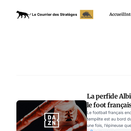
Accueil
Int
La perfide Alb
le foot françai
Goldstein
Le football français e
tempête est au bord du
une fois, l’épineuse qu