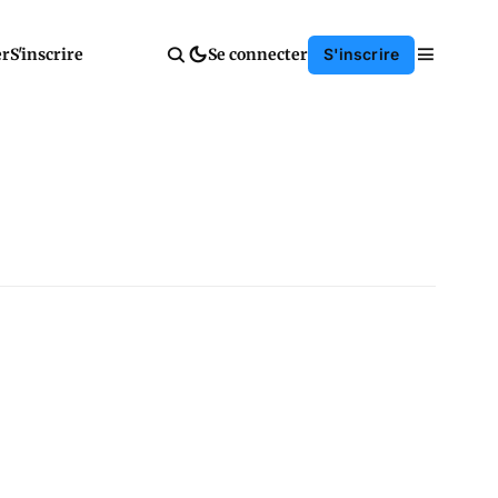
er
S'inscrire
Se connecter
S'inscrire