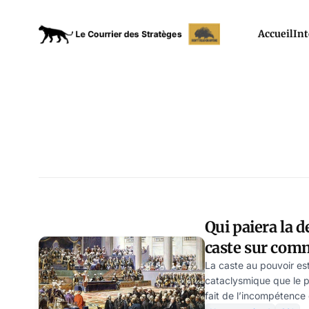
Accueil
Int
Qui paiera la d
caste sur comm
autres
La caste au pouvoir es
cataclysmique que le p
fait de l’incompétence 