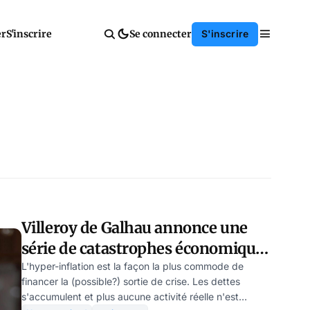
er
S'inscrire
Se connecter
S'inscrire
Villeroy de Galhau annonce une
série de catastrophes économiques
en France
L'hyper-inflation est la façon la plus commode de
financer la (possible?) sortie de crise. Les dettes
s'accumulent et plus aucune activité réelle n'est