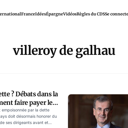
ernational
France
Idées
Épargne
Vidéos
Règles du CDS
Se connect
villeroy de galhau
ette ? Débats dans la
ent faire payer les
t empoisonnée par la dette
ays doit désormais honorer du
de ses dirigeants avant et