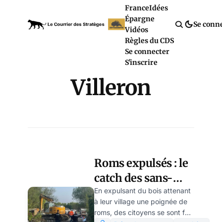
France
Idées
Épargne
Se conn
Vidéos
Règles du CDS
Se connecter
S'inscrire
Villeron
Roms expulsés : le
catch des sans-
dents, par Modeste
En expulsant du bois attenant
à leur village une poignée de
Schwartz
roms, des citoyens se sont fait