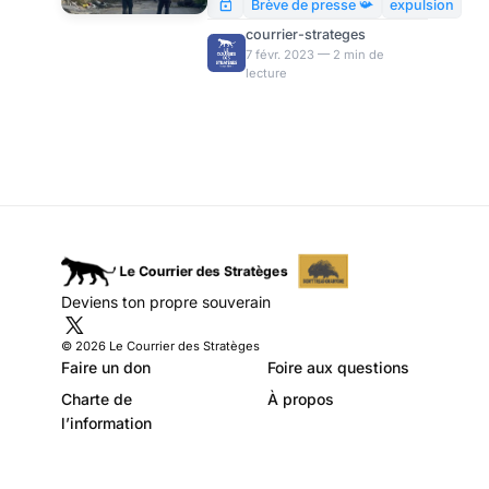
justice de leur propre main –
Brève de presse 📯
expulsion
une nouvelle habitude, qu’ils
courrier-strateges
exhibent (pour l’instant ?) de
7 févr. 2023 — 2 min de
lecture
façon trop sélective.
Deviens ton propre souverain
© 2026 Le Courrier des Stratèges
Faire un don
Foire aux questions
Charte de
À propos
l’information