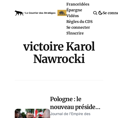
France
Idées
Épargne
Se conn
Vidéos
Règles du CDS
Se connecter
S'inscrire
victoire Karol
Nawrocki
Pologne : le
nouveau président
sème le trouble à
Journal de l’Empire des