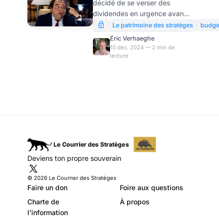
décidé de se verser des
31 décembre,
dividendes en urgence avant
vraiment ?
le 31 décembre, parce que
Le patrimoine des stratèges
budge
l’absence de budget a
Éric Verhaeghe
neutralisé les augmentations
10 déc. 2024 — 2 min de
lecture
prévues de la flat tax (dont je
rappelle que nous l’avions
annoncée dès ce
printemps…). Dans ce post, je
vous dis pour quelle raison je
pense que c’est une idée très
risquée…
Deviens ton propre souverain
© 2026 Le Courrier des Stratèges
Faire un don
Foire aux questions
Charte de
À propos
l’information