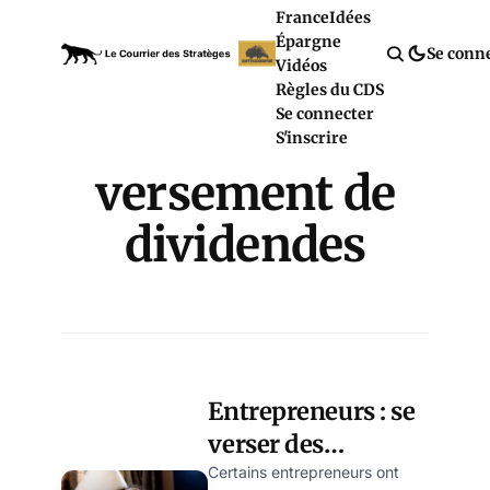
France
Idées
Épargne
Se conn
Vidéos
Règles du CDS
Se connecter
S'inscrire
versement de
dividendes
Entrepreneurs : se
verser des
dividendes avant le
Certains entrepreneurs ont