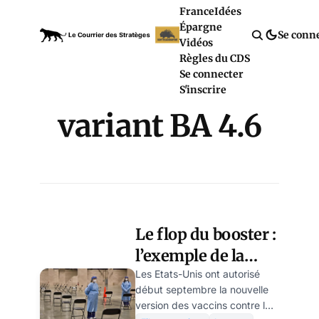
France
Idées
Épargne
Se conn
Vidéos
Règles du CDS
Se connecter
S'inscrire
variant BA 4.6
Le flop du booster :
l’exemple de la
Pennsylvanie
Les Etats-Unis ont autorisé
début septembre la nouvelle
version des vaccins contre le