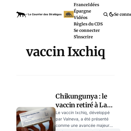
France
Idées
Épargne
Se conn
Vidéos
Règles du CDS
Se connecter
S'inscrire
vaccin Ixchiq
Chikungunya : le
vaccin retiré à La
Réunion et
Le vaccin Ixchiq, développé
par Valneva, a été présenté
Mayotte après des
comme une avancée majeure