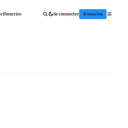
er
S'inscrire
Se connecter
S'inscrire