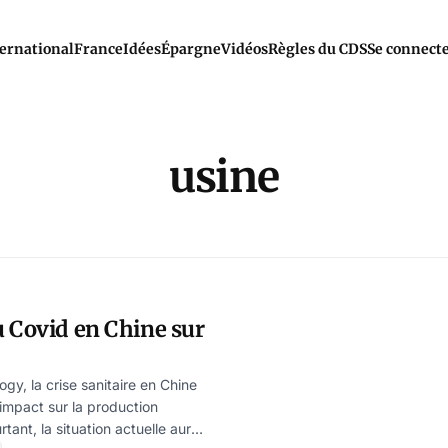
ernational
France
Idées
Épargne
Vidéos
Règles du CDS
Se connect
usine
 Covid en Chine sur
y, la crise sanitaire en Chine
 impact sur la production
ant, la situation actuelle aurait