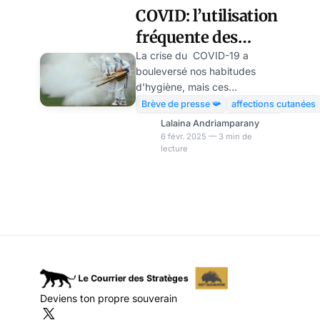
COVID: l’utilisation
fréquente des
désinfectants à
La crise du COVID-19 a
bouleversé nos habitudes
l’origine d’eczéma
d’hygiène, mais ces
chez les
changements pourraient avoir
Brève de presse 📯
affections cutanées
des conséquences
nourrissons
Lalaina Andriamparany
inattendues sur la santé, en
6 févr. 2025 — 3 min de
lecture
particulier chez les
nourrissons. Les pratiques
d’hygiène fréquentes comme
l’utilisation excessive des
désinfectants , auraient
entraîné une hausse de 46 %
des cas d’eczéma chez les
nourrissons, selon une étude
de l’Université chinoise de
Hong Kong. Les chercheurs
Deviens ton propre souverain
ont également mis au point