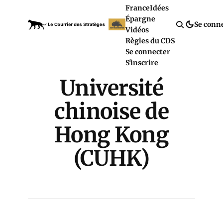
France
Idées
Épargne
Se conn
Vidéos
Règles du CDS
Se connecter
S'inscrire
Université
chinoise de
Hong Kong
(CUHK)