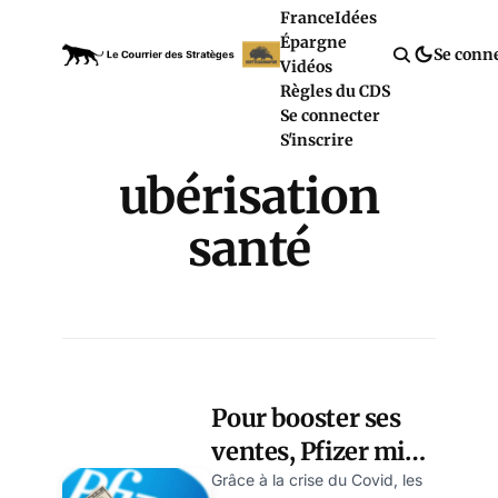
France
Idées
Épargne
Se conn
Vidéos
Règles du CDS
Se connecter
S'inscrire
ubérisation
santé
Pour booster ses
ventes, Pfizer mise
sur l’ubérisation de
Grâce à la crise du Covid, les