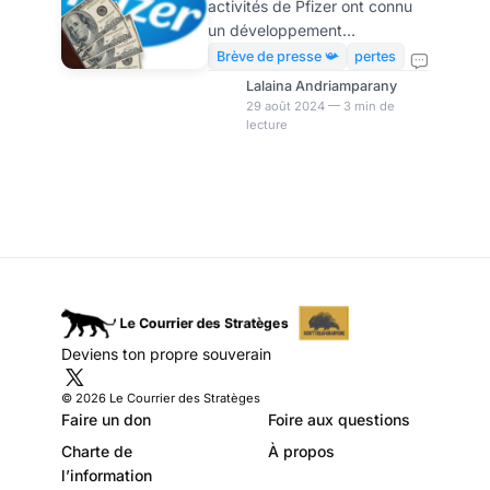
activités de Pfizer ont connu
la santé
un développement
remarquable mais la fin de
Brève de presse 📯
pertes
l’état d’urgence sanitaire lié au
Lalaina Andriamparany
Covid-19 aux États-Unis a vite
29 août 2024 — 3 min de
lecture
entraîné une diminution
significative de ses revenus.
En dépit de la concurrence et
de la saturation du marché, le
géant Pfizer a annoncé mardi,
le lancement d’une nouvelle
plateforme numérique
destinée à simplifier l’accès
des patients aux traitements
médicaux. Baptisé
Deviens ton propre souverain
PfizerForAll, ce portail
permettra aux patients de se
© 2026 Le Courrier des Stratèges
conne
Faire un don
Foire aux questions
Charte de
À propos
l’information