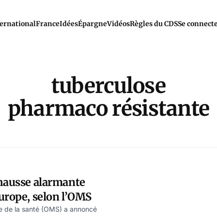
ernational
France
Idées
Épargne
Vidéos
Règles du CDS
Se connect
tuberculose
pharmaco résistante
 hausse alarmante
urope, selon l’OMS
le de la santé (OMS) a annoncé