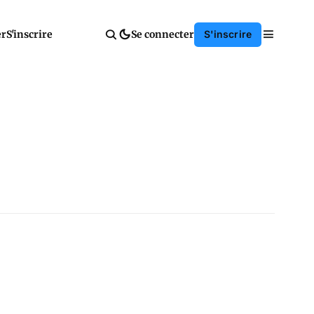
er
S'inscrire
Se connecter
S'inscrire