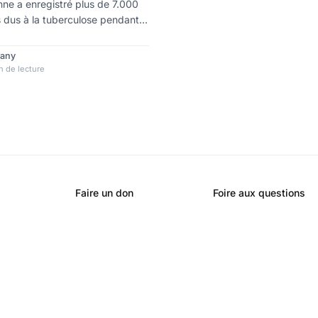
ne a enregistré plus de 7.000
 dus à la tuberculose pendant
 pandémie de Covid-19. Selon un
OVID a entraîné des
rany
épistage, le diagnostic et le
 de lecture
ulose. Pour l’OMS , la lutte
erculose doit de nouveau être
 Covid a perturbé les services de
gence onusie
Faire un don
Foire aux questions