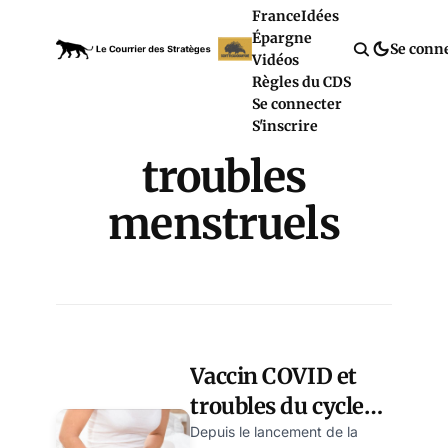
France
Idées
Épargne
Se conn
Vidéos
Règles du CDS
Se connecter
S'inscrire
troubles
menstruels
Vaccin COVID et
troubles du cycle
féminin : le
Depuis le lancement de la