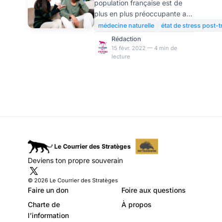
population française est de
plus en plus préoccupante au
regard des chiffres publiés, en
médecine naturelle
état de stress post-
particulier après cette période
Rédaction
post-Covid qui a impacté la
15 févr. 2022 — 4 min de
lecture
vie de tout un chacun. Mais
cette santé mentale,
qu’englobe-t-elle ? Comme la
préserver ? Autant de
questions auxquelles nous
tenterons de répondre.
Qu’est-ce que la santé
mentale ? Selon l’OMS ou
l’Organisation mondiale de la
Santé (OMS), la santé mentale
Deviens ton propre souverain
est un état de bien-être dans
lequel se trouve un individu. Il
© 2026 Le Courrier des Stratèges
peut
Faire un don
Foire aux questions
Charte de
À propos
l’information