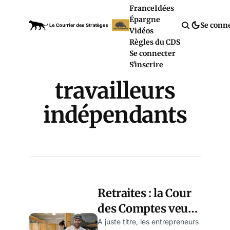
France
Idées
Épargne
Se conn
Vidéos
Règles du CDS
Se connecter
S'inscrire
travailleurs
indépendants
Retraites : la Cour
des Comptes veut
parachever
A juste titre, les entrepreneurs