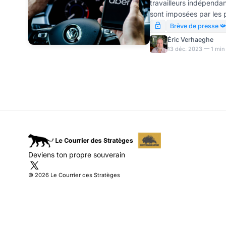
travailleurs indépendan
sont imposées par les 
Qui peut être contre ce
Brève de presse 
éviter une exploitation
Éric Verhaeghe
que la réglementation q
13 déc. 2023 — 1 min
Conseil européen a moi
salariés que de consoli
entre les mains de que
financés par Wall S
Deviens ton propre souverain
© 2026 Le Courrier des Stratèges