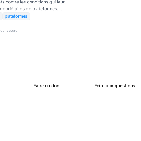
ts contre les conditions qui leur
propriétaires de plateformes.
tte mesure « sociale » qui vise à

plateformes
 éhontée des individus ? Sauf
ui vient d’être adoptée par le
 de lecture
ns pour effet de protéger les
der la cartellisation du marché
lques acteurs largement
Faire un don
Foire aux questions