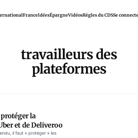
ernational
France
Idées
Épargne
Vidéos
Règles du CDS
Se connect
travailleurs des
plateformes
 protéger la
ber et de Deliveroo
endu, il faut « protéger » les