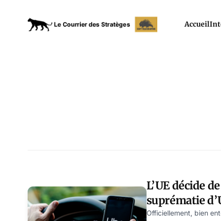
Accueil
Int
L’UE décide de
suprématie d’U
Officiellement, bien ent