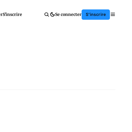
er
S'inscrire
Se connecter
S'inscrire